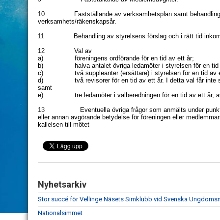
10
Fastställande av verksamhetsplan samt behandlin
verksamhets/räkenskapsår.
11
Behandling av styrelsens förslag och i rätt tid inko
12
Val av
a)
föreningens ordförande för en tid av ett år;
b)
halva antalet övriga ledamöter i styrelsen för en tid
c)
två suppleanter (ersättare) i styrelsen för en tid av e
d)
två revisorer för en tid av ett år. I detta val får int
samt
e)
tre ledamöter i valberedningen för en tid av ett år, a
13
Eventuella övriga frågor som anmälts under punkt
eller annan avgörande betydelse för föreningen eller medlemmarna
kallelsen till mötet
Nyhetsarkiv
Stor succé för Vellinge Näsets Simklubb vid Svenska Ungdom
Nationalsimmet