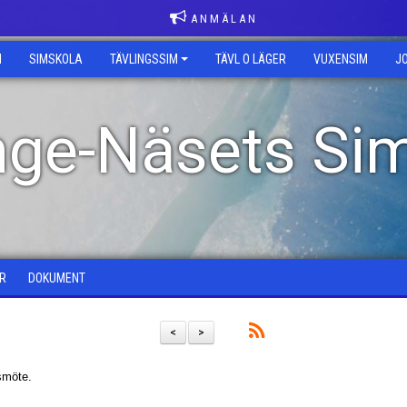
A N M Ä L A N
M
SIMSKOLA
TÄVLINGSSIM
TÄVL O LÄGER
VUXENSIM
J
inge-Näsets Si
R
DOKUMENT
<
>
smöte.