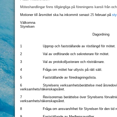
Möteshandlingar finns tillgängliga på föreningens kansli från o
Motioner till årsmötet ska ha inkommit senast
25
februari på
st
Välkomna
Styrelsen
Dagordning
1
Upprop och fastställande av röstlängd för mötet.
2
Val av ordförande och sekreterare för mötet.
3
Val av protokolljusterare och rösträknare.
4
Fråga om mötet har utlysts på rätt sätt.
5
Fastställande av föredragningslista.
6
Styrelsens verksamhetsberättelse med årsredovis
verksamhets/räkenskapsåret.
7
Revisorernas berättelse över Styrelsens förvaltn
verksamhets/räkenskapsåret.
8
Fråga om ansvarsfrihet för Styrelsen för den tid r
9
Fastställande av Medlemsavgifter.