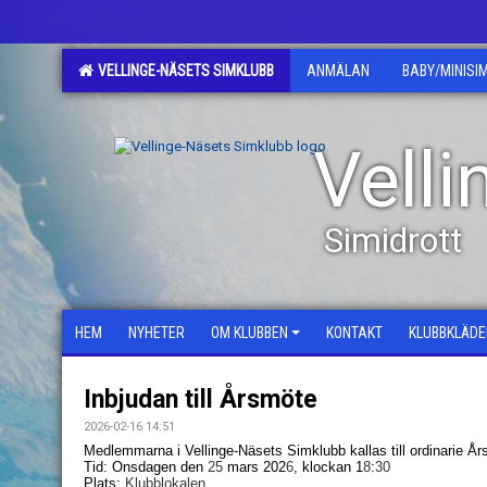
VELLINGE-NÄSETS SIMKLUBB
ANMÄLAN
BABY/MINISI
Vell
Simidrott
HEM
NYHETER
OM KLUBBEN
KONTAKT
KLUBBKLÄDE
Inbjudan till Årsmöte
2026-02-16 14:51
Medlemmarna i Vellinge-Näsets Simklubb kallas till ordinarie År
Tid: Onsdagen den
25
mars 202
6
, klockan 1
8
:
30
Plats:
Klubblokalen