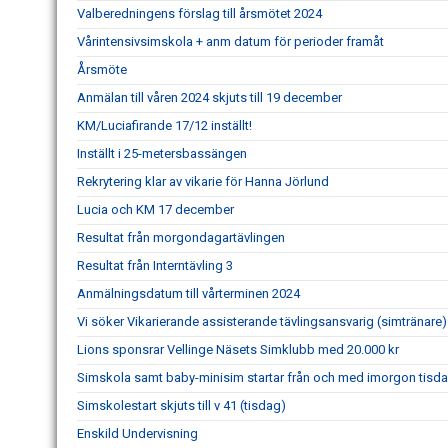
Valberedningens förslag till årsmötet 2024
Vårintensivsimskola + anm datum för perioder framåt
Årsmöte
Anmälan till våren 2024 skjuts till 19 december
KM/Luciafirande 17/12 inställt!
Inställt i 25-metersbassängen
Rekrytering klar av vikarie för Hanna Jörlund
Lucia och KM 17 december
Resultat från morgondagartävlingen
Resultat från Interntävling 3
Anmälningsdatum till vårterminen 2024
Vi söker Vikarierande assisterande tävlingsansvarig (simtränare)
Lions sponsrar Vellinge Näsets Simklubb med 20.000 kr
Simskola samt baby-minisim startar från och med imorgon tisd
Simskolestart skjuts till v 41 (tisdag)
Enskild Undervisning