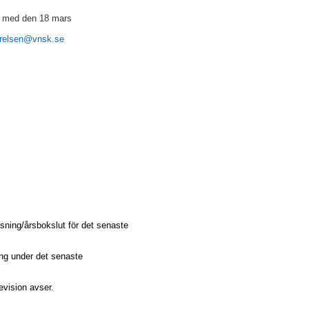
ch med den 18 mars
yrelsen@vnsk.se
ning/årsbokslut för det senaste
ing under det senaste
evision avser.