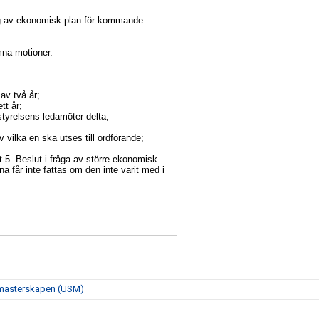
g av ekonomisk plan för kommande
mna motioner.
 av två år;
tt år;
e styrelsens ledamöter delta;
v vilka en ska utses till ordförande;
 5. Beslut i fråga av större ekonomisk
 får inte fattas om den inte varit med i
smästerskapen (USM)