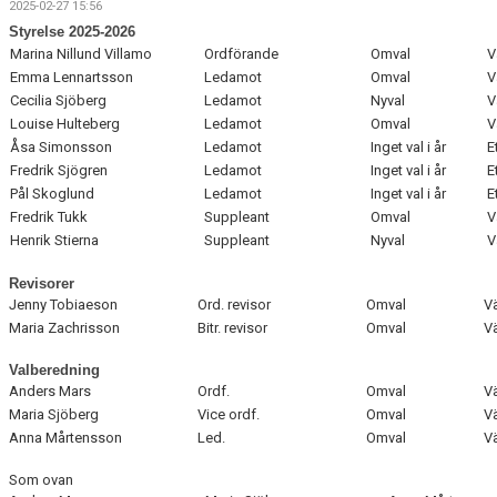
2025-02-27 15:56
DOKUMENT
Styrelse 2025-2026
Marina Nillund Villamo
Ordförande
Omval
V
Emma Lennartsson
Ledamot
Omval
V
Cecilia Sjöberg
Ledamot
Nyval
V
Louise Hulteberg
Ledamot
Omval
V
Åsa Simonsson
Ledamot
Inget val i år
E
Fredrik Sjögren
Ledamot
Inget val i år
E
Pål Skoglund
Ledamot
Inget val i år
E
Fredrik Tukk
Suppleant
Omval
V
Henrik Stierna
Suppleant
Nyval
V
Revisorer
Jenny Tobiaeson
Ord. revisor
Omval
Vä
Maria Zachrisson
Bitr. revisor
Omval
Vä
Valberedning
Anders Mars
Ordf.
Omval
Vä
Maria Sjöberg
Vice ordf.
Omval
Vä
Anna Mårtensson
Led.
Omval
Vä
Som ovan