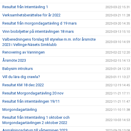
Resultat från Interntävling 1
2023-03-22 15:31
Verksamhetsberättelse för år 2022
2023-03-21 11:28
Resultat från morgondagartävling d 19 mars
2023-03-20 14:35
Vinn biobiljetter på interntävlingen 18 mars
2023-03-13 15:10
Valberedningens förslag till styrelse m.m. inför årsmöte
2023-03-10 14:59
2023 i Vellinge-Näsets Simklubb
Renovering av Vanningen
2023-02-22 12:20
Årsmöte 2023
2023-02-15 14:13
Babysim introkurs
2023-01-24 12:33
Vill du lära dig crawla?
2023-01-11 13:27
Resultat KM 18 dec 2022
2022-12-19 14:45
Resultat Morgondagartävling 20 nov
2022-11-21 17:11
Resultat från interntävlingen 19/11
2022-11-21 11:47
Morgondagartävling
2022-11-10 11:38
Resultat från Interntävling 1 oktober och
2022-10-03 14:53
Morgondagartävlingen 2 oktober 2022
Anmälningsdatum till vårterminen 2023
2022-09-29 13:08