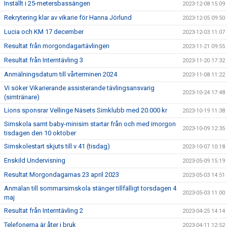
Inställt i 25-metersbassängen
2023-12-08 15:09
Rekrytering klar av vikarie för Hanna Jörlund
2023-12-05 09:50
Lucia och KM 17 december
2023-12-03 11:07
Resultat från morgondagartävlingen
2023-11-21 09:55
Resultat från Interntävling 3
2023-11-20 17:32
Anmälningsdatum till vårterminen 2024
2023-11-08 11:22
Vi söker Vikarierande assisterande tävlingsansvarig
2023-10-24 17:48
(simtränare)
Lions sponsrar Vellinge Näsets Simklubb med 20.000 kr
2023-10-19 11:38
Simskola samt baby-minisim startar från och med imorgon
2023-10-09 12:35
tisdagen den 10 oktober
Simskolestart skjuts till v 41 (tisdag)
2023-10-07 10:18
Enskild Undervisning
2023-05-09 15:19
Resultat Morgondagarnas 23 april 2023
2023-05-03 14:51
Anmälan till sommarsimskola stänger tillfälligt torsdagen 4
2023-05-03 11:00
maj
Resultat från Interntävling 2
2023-04-25 14:14
Telefonerna är åter i bruk
2023-04-11 12:52