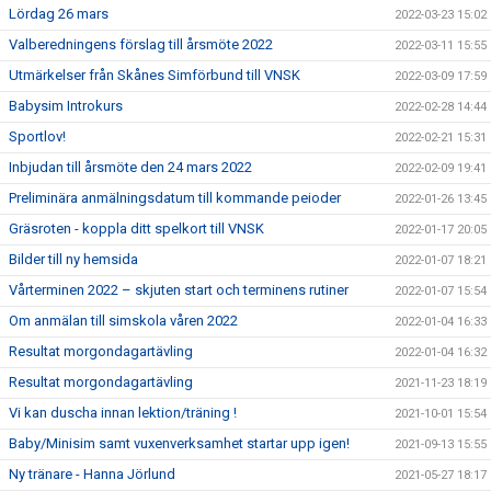
Lördag 26 mars
2022-03-23 15:02
Valberedningens förslag till årsmöte 2022
2022-03-11 15:55
Utmärkelser från Skånes Simförbund till VNSK
2022-03-09 17:59
Babysim Introkurs
2022-02-28 14:44
Sportlov!
2022-02-21 15:31
Inbjudan till årsmöte den 24 mars 2022
2022-02-09 19:41
Preliminära anmälningsdatum till kommande peioder
2022-01-26 13:45
Gräsroten - koppla ditt spelkort till VNSK
2022-01-17 20:05
Bilder till ny hemsida
2022-01-07 18:21
Vårterminen 2022 – skjuten start och terminens rutiner
2022-01-07 15:54
Om anmälan till simskola våren 2022
2022-01-04 16:33
Resultat morgondagartävling
2022-01-04 16:32
Resultat morgondagartävling
2021-11-23 18:19
Vi kan duscha innan lektion/träning !
2021-10-01 15:54
Baby/Minisim samt vuxenverksamhet startar upp igen!
2021-09-13 15:55
Ny tränare - Hanna Jörlund
2021-05-27 18:17