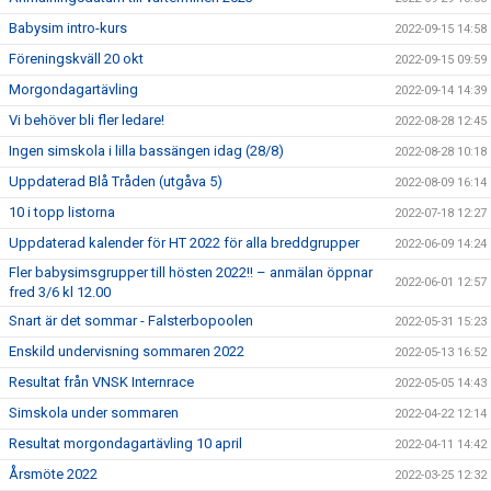
Babysim intro-kurs
2022-09-15 14:58
Föreningskväll 20 okt
2022-09-15 09:59
Morgondagartävling
2022-09-14 14:39
Vi behöver bli fler ledare!
2022-08-28 12:45
Ingen simskola i lilla bassängen idag (28/8)
2022-08-28 10:18
Uppdaterad Blå Tråden (utgåva 5)
2022-08-09 16:14
10 i topp listorna
2022-07-18 12:27
Uppdaterad kalender för HT 2022 för alla breddgrupper
2022-06-09 14:24
Fler babysimsgrupper till hösten 2022!! – anmälan öppnar
2022-06-01 12:57
fred 3/6 kl 12.00
Snart är det sommar - Falsterbopoolen
2022-05-31 15:23
Enskild undervisning sommaren 2022
2022-05-13 16:52
Resultat från VNSK Internrace
2022-05-05 14:43
Simskola under sommaren
2022-04-22 12:14
Resultat morgondagartävling 10 april
2022-04-11 14:42
Årsmöte 2022
2022-03-25 12:32