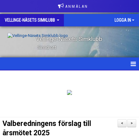
A N M Ä L A N
VELLINGE-NÄSETS SIMKLUBB
LOGGA IN
Vellinge-Näsets Simklubb
Simidrott
HEM
NYHETER
OM KLUBBEN
KONTAKT
Valberedningens förslag till
<
>
KLUBBKLÄDER
årsmötet 2025