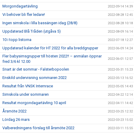
Morgondagartävling
2022-09-14 14:39
Vi behöver bli fler ledare!
2022-08-28 12:45
Ingen simskola i lilla bassängen idag (28/8)
2022-08-28 10:18
Uppdaterad Blå Tråden (utgåva 5)
2022-08-09 16:14
10 i topp listorna
2022-07-18 12:27
Uppdaterad kalender för HT 2022 för alla breddgrupper
2022-06-09 14:24
Fler babysimsgrupper till hösten 2022!! – anmälan öppnar
2022-06-01 12:57
fred 3/6 kl 12.00
Snart är det sommar - Falsterbopoolen
2022-05-31 15:23
Enskild undervisning sommaren 2022
2022-05-13 16:52
Resultat från VNSK Internrace
2022-05-05 14:43
Simskola under sommaren
2022-04-22 12:14
Resultat morgondagartävling 10 april
2022-04-11 14:42
Årsmöte 2022
2022-03-25 12:32
Lördag 26 mars
2022-03-23 15:02
Valberedningens förslag till årsmöte 2022
2022-03-11 15:55