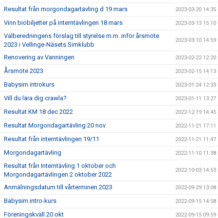
Resultat från morgondagartävling d 19 mars
2023-03-20 14:35
Vinn biobiljetter på interntävlingen 18 mars
2023-03-13 15:10
Valberedningens förslag till styrelse m.m. inför årsmöte
2023-03-10 14:59
2023 i Vellinge-Näsets Simklubb
Renovering av Vanningen
2023-02-22 12:20
Årsmöte 2023
2023-02-15 14:13
Babysim introkurs
2023-01-24 12:33
Vill du lära dig crawla?
2023-01-11 13:27
Resultat KM 18 dec 2022
2022-12-19 14:45
Resultat Morgondagartävling 20 nov
2022-11-21 17:11
Resultat från interntävlingen 19/11
2022-11-21 11:47
Morgondagartävling
2022-11-10 11:38
Resultat från Interntävling 1 oktober och
2022-10-03 14:53
Morgondagartävlingen 2 oktober 2022
Anmälningsdatum till vårterminen 2023
2022-09-29 13:08
Babysim intro-kurs
2022-09-15 14:58
Föreningskväll 20 okt
2022-09-15 09:59