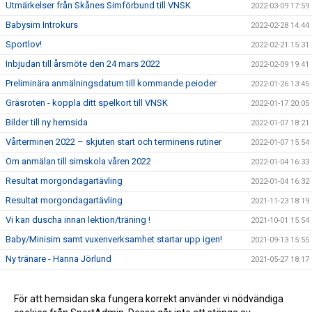
Utmärkelser från Skånes Simförbund till VNSK
2022-03-09 17:59
Babysim Introkurs
2022-02-28 14:44
Sportlov!
2022-02-21 15:31
Inbjudan till årsmöte den 24 mars 2022
2022-02-09 19:41
Preliminära anmälningsdatum till kommande peioder
2022-01-26 13:45
Gräsroten - koppla ditt spelkort till VNSK
2022-01-17 20:05
Bilder till ny hemsida
2022-01-07 18:21
Vårterminen 2022 – skjuten start och terminens rutiner
2022-01-07 15:54
Om anmälan till simskola våren 2022
2022-01-04 16:33
Resultat morgondagartävling
2022-01-04 16:32
Resultat morgondagartävling
2021-11-23 18:19
Vi kan duscha innan lektion/träning !
2021-10-01 15:54
Baby/Minisim samt vuxenverksamhet startar upp igen!
2021-09-13 15:55
Ny tränare - Hanna Jörlund
2021-05-27 18:17
Sparbanksstiftelsen
2021-05-17 18:15
Verksamhetsberättelse för 2020
För att hemsidan ska fungera korrekt använder vi nödvändiga
2021-03-23 18:11