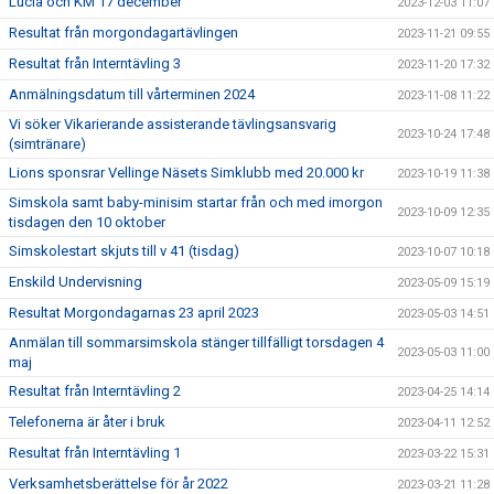
Lucia och KM 17 december
2023-12-03 11:07
Resultat från morgondagartävlingen
2023-11-21 09:55
Resultat från Interntävling 3
2023-11-20 17:32
Anmälningsdatum till vårterminen 2024
2023-11-08 11:22
Vi söker Vikarierande assisterande tävlingsansvarig
2023-10-24 17:48
(simtränare)
Lions sponsrar Vellinge Näsets Simklubb med 20.000 kr
2023-10-19 11:38
Simskola samt baby-minisim startar från och med imorgon
2023-10-09 12:35
tisdagen den 10 oktober
Simskolestart skjuts till v 41 (tisdag)
2023-10-07 10:18
Enskild Undervisning
2023-05-09 15:19
Resultat Morgondagarnas 23 april 2023
2023-05-03 14:51
Anmälan till sommarsimskola stänger tillfälligt torsdagen 4
2023-05-03 11:00
maj
Resultat från Interntävling 2
2023-04-25 14:14
Telefonerna är åter i bruk
2023-04-11 12:52
Resultat från Interntävling 1
2023-03-22 15:31
Verksamhetsberättelse för år 2022
2023-03-21 11:28