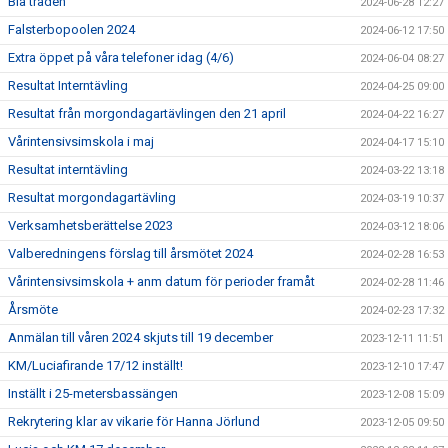
Blå tråden
2024-06-28 12:27
Falsterbopoolen 2024
2024-06-12 17:50
Extra öppet på våra telefoner idag (4/6)
2024-06-04 08:27
Resultat Interntävling
2024-04-25 09:00
Resultat från morgondagartävlingen den 21 april
2024-04-22 16:27
Vårintensivsimskola i maj
2024-04-17 15:10
Resultat interntävling
2024-03-22 13:18
Resultat morgondagartävling
2024-03-19 10:37
Verksamhetsberättelse 2023
2024-03-12 18:06
Valberedningens förslag till årsmötet 2024
2024-02-28 16:53
Vårintensivsimskola + anm datum för perioder framåt
2024-02-28 11:46
Årsmöte
2024-02-23 17:32
Anmälan till våren 2024 skjuts till 19 december
2023-12-11 11:51
KM/Luciafirande 17/12 inställt!
2023-12-10 17:47
Inställt i 25-metersbassängen
2023-12-08 15:09
Rekrytering klar av vikarie för Hanna Jörlund
2023-12-05 09:50