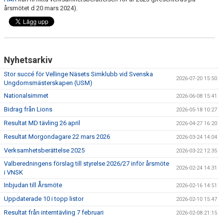
DOKUMENT
årsmötet d 20 mars 2024).
Nyhetsarkiv
Stor succé för Vellinge Näsets Simklubb vid Svenska
2026-07-20 15:50
Ungdomsmästerskapen (USM)
Nationalsimmet
2026-06-08 15:41
Bidrag från Lions
2026-05-18 10:27
Resultat MD tävling 26 april
2026-04-27 16:20
Resultat Morgondagare 22 mars 2026
2026-03-24 14:04
Verksamhetsberättelse 2025
2026-03-22 12:35
Valberedningens förslag till styrelse 2026/27 inför årsmöte
2026-02-24 14:31
i VNSK
Inbjudan till Årsmöte
2026-02-16 14:51
Uppdaterade 10 i topp listor
2026-02-10 15:47
Resultat från interntävling 7 februari
2026-02-08 21:15