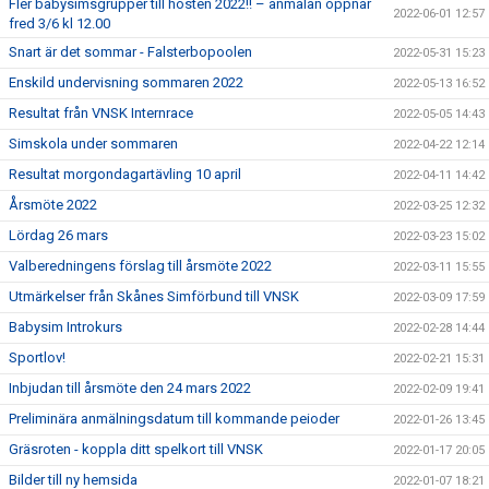
Fler babysimsgrupper till hösten 2022!! – anmälan öppnar
2022-06-01 12:57
fred 3/6 kl 12.00
Snart är det sommar - Falsterbopoolen
2022-05-31 15:23
Enskild undervisning sommaren 2022
2022-05-13 16:52
Resultat från VNSK Internrace
2022-05-05 14:43
Simskola under sommaren
2022-04-22 12:14
Resultat morgondagartävling 10 april
2022-04-11 14:42
Årsmöte 2022
2022-03-25 12:32
Lördag 26 mars
2022-03-23 15:02
Valberedningens förslag till årsmöte 2022
2022-03-11 15:55
Utmärkelser från Skånes Simförbund till VNSK
2022-03-09 17:59
Babysim Introkurs
2022-02-28 14:44
Sportlov!
2022-02-21 15:31
Inbjudan till årsmöte den 24 mars 2022
2022-02-09 19:41
Preliminära anmälningsdatum till kommande peioder
2022-01-26 13:45
Gräsroten - koppla ditt spelkort till VNSK
2022-01-17 20:05
Bilder till ny hemsida
2022-01-07 18:21