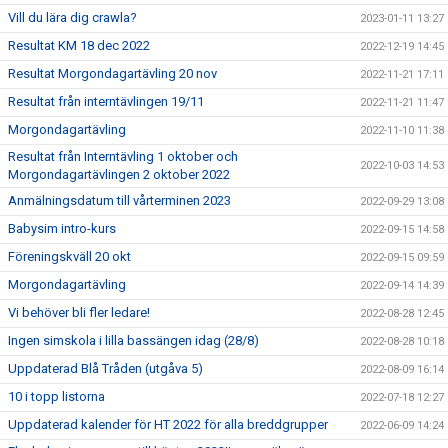
Vill du lära dig crawla?
2023-01-11 13:27
Resultat KM 18 dec 2022
2022-12-19 14:45
Resultat Morgondagartävling 20 nov
2022-11-21 17:11
Resultat från interntävlingen 19/11
2022-11-21 11:47
Morgondagartävling
2022-11-10 11:38
Resultat från Interntävling 1 oktober och
2022-10-03 14:53
Morgondagartävlingen 2 oktober 2022
Anmälningsdatum till vårterminen 2023
2022-09-29 13:08
Babysim intro-kurs
2022-09-15 14:58
Föreningskväll 20 okt
2022-09-15 09:59
Morgondagartävling
2022-09-14 14:39
Vi behöver bli fler ledare!
2022-08-28 12:45
Ingen simskola i lilla bassängen idag (28/8)
2022-08-28 10:18
Uppdaterad Blå Tråden (utgåva 5)
2022-08-09 16:14
10 i topp listorna
2022-07-18 12:27
Uppdaterad kalender för HT 2022 för alla breddgrupper
2022-06-09 14:24