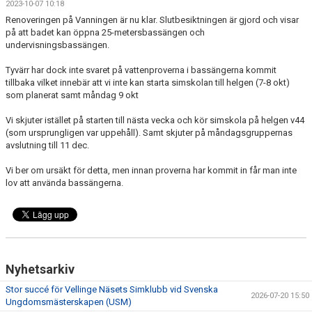
2023-10-07 10:18
DOKUMENT
Renoveringen på Vanningen är nu klar. Slutbesiktningen är gjord och visar
på att badet kan öppna 25-metersbassängen och
undervisningsbassängen.
Tyvärr har dock inte svaret på vattenproverna i bassängerna kommit
tillbaka vilket innebär att vi inte kan starta simskolan till helgen (7-8 okt)
som planerat samt måndag 9 okt
Vi skjuter istället på starten till nästa vecka och kör simskola på helgen v44
(som ursprungligen var uppehåll). Samt skjuter på måndagsgruppernas
avslutning till 11 dec.
Vi ber om ursäkt för detta, men innan proverna har kommit in får man inte
lov att använda bassängerna.
Nyhetsarkiv
Stor succé för Vellinge Näsets Simklubb vid Svenska
2026-07-20 15:50
Ungdomsmästerskapen (USM)