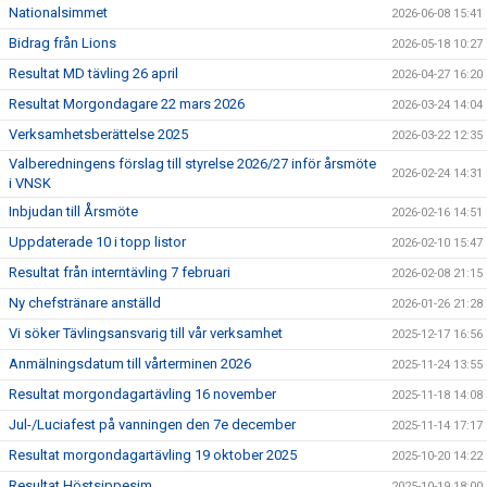
Nationalsimmet
2026-06-08 15:41
Bidrag från Lions
2026-05-18 10:27
Resultat MD tävling 26 april
2026-04-27 16:20
Resultat Morgondagare 22 mars 2026
2026-03-24 14:04
Verksamhetsberättelse 2025
2026-03-22 12:35
Valberedningens förslag till styrelse 2026/27 inför årsmöte
2026-02-24 14:31
i VNSK
Inbjudan till Årsmöte
2026-02-16 14:51
Uppdaterade 10 i topp listor
2026-02-10 15:47
Resultat från interntävling 7 februari
2026-02-08 21:15
Ny chefstränare anställd
2026-01-26 21:28
Vi söker Tävlingsansvarig till vår verksamhet
2025-12-17 16:56
Anmälningsdatum till vårterminen 2026
2025-11-24 13:55
Resultat morgondagartävling 16 november
2025-11-18 14:08
Jul-/Luciafest på vanningen den 7e december
2025-11-14 17:17
Resultat morgondagartävling 19 oktober 2025
2025-10-20 14:22
Resultat Höstsippesim
2025-10-19 18:00