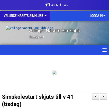
A N M Ä L A N
VELLINGE-NÄSETS SIMKLUBB
LOGGA IN
Vellinge-Näsets Simklubb
Simidrott
HEM
NYHETER
OM KLUBBEN
KONTAKT
Simskolestart skjuts till v 41
<
>
KLUBBKLÄDER
(tisdag)