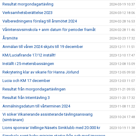
Resultat morgondagartävling
2024-03-19 10:37
Verksamhetsberättelse 2023
2024-03-12 18:06
Valberedningens förslag till årsmötet 2024
2024-02-28 16:53
Vårintensivsimskola + anm datum för perioder framåt
2024-02-28 11:46
Årsmöte
2024-02-23 17:32
Anmälan till våren 2024 skjuts till 19 december
2023-12-11 11:51
KM/Luciafirande 17/12 inställt!
2023-12-10 17:47
Inställt i 25-metersbassängen
2023-12-08 15:09
Rekrytering klar av vikarie för Hanna Jörlund
2023-12-05 09:50
Lucia och KM 17 december
2023-12-03 11:07
Resultat från morgondagartävlingen
2023-11-21 09:55
Resultat från Interntävling 3
2023-11-20 17:32
Anmälningsdatum till vårterminen 2024
2023-11-08 11:22
Vi söker Vikarierande assisterande tävlingsansvarig
2023-10-24 17:48
(simtränare)
Lions sponsrar Vellinge Näsets Simklubb med 20.000 kr
2023-10-19 11:38
Simskola samt baby-minisim startar från och med imorgon