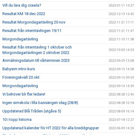
Vill du lära dig crawla?
2023-01-11 13:27
Resultat KM 18 dec 2022
2022-12-19 14:45
Resultat Morgondagartävling 20 nov
2022-11-21 17:11
Resultat från interntävlingen 19/11
2022-11-21 11:47
Morgondagartävling
2022-11-10 11:38
Resultat från Interntävling 1 oktober och
2022-10-03 14:53
Morgondagartävlingen 2 oktober 2022
Anmälningsdatum till vårterminen 2023
2022-09-29 13:08
Babysim intro-kurs
2022-09-15 14:58
Föreningskväll 20 okt
2022-09-15 09:59
Morgondagartävling
2022-09-14 14:39
Vi behöver bli fler ledare!
2022-08-28 12:45
Ingen simskola i lilla bassängen idag (28/8)
2022-08-28 10:18
Uppdaterad Blå Tråden (utgåva 5)
2022-08-09 16:14
10 i topp listorna
2022-07-18 12:27
Uppdaterad kalender för HT 2022 för alla breddgrupper
2022-06-09 14:24