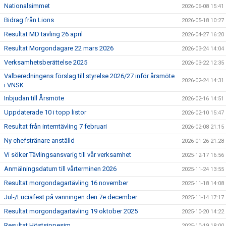
Nationalsimmet
2026-06-08 15:41
Bidrag från Lions
2026-05-18 10:27
Resultat MD tävling 26 april
2026-04-27 16:20
Resultat Morgondagare 22 mars 2026
2026-03-24 14:04
Verksamhetsberättelse 2025
2026-03-22 12:35
Valberedningens förslag till styrelse 2026/27 inför årsmöte
2026-02-24 14:31
i VNSK
Inbjudan till Årsmöte
2026-02-16 14:51
Uppdaterade 10 i topp listor
2026-02-10 15:47
Resultat från interntävling 7 februari
2026-02-08 21:15
Ny chefstränare anställd
2026-01-26 21:28
Vi söker Tävlingsansvarig till vår verksamhet
2025-12-17 16:56
Anmälningsdatum till vårterminen 2026
2025-11-24 13:55
Resultat morgondagartävling 16 november
2025-11-18 14:08
Jul-/Luciafest på vanningen den 7e december
2025-11-14 17:17
Resultat morgondagartävling 19 oktober 2025
2025-10-20 14:22
Resultat Höstsippesim
2025-10-19 18:00