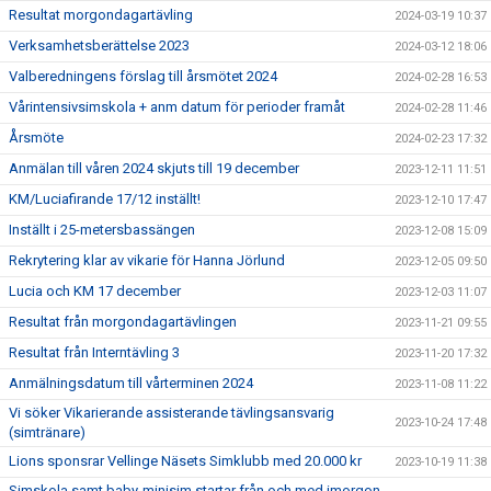
Resultat morgondagartävling
2024-03-19 10:37
Verksamhetsberättelse 2023
2024-03-12 18:06
Valberedningens förslag till årsmötet 2024
2024-02-28 16:53
Vårintensivsimskola + anm datum för perioder framåt
2024-02-28 11:46
Årsmöte
2024-02-23 17:32
Anmälan till våren 2024 skjuts till 19 december
2023-12-11 11:51
KM/Luciafirande 17/12 inställt!
2023-12-10 17:47
Inställt i 25-metersbassängen
2023-12-08 15:09
Rekrytering klar av vikarie för Hanna Jörlund
2023-12-05 09:50
Lucia och KM 17 december
2023-12-03 11:07
Resultat från morgondagartävlingen
2023-11-21 09:55
Resultat från Interntävling 3
2023-11-20 17:32
Anmälningsdatum till vårterminen 2024
2023-11-08 11:22
Vi söker Vikarierande assisterande tävlingsansvarig
2023-10-24 17:48
(simtränare)
Lions sponsrar Vellinge Näsets Simklubb med 20.000 kr
2023-10-19 11:38
Simskola samt baby-minisim startar från och med imorgon