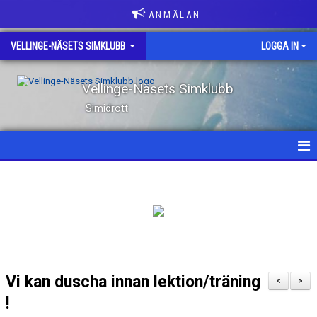
A N M Ä L A N
VELLINGE-NÄSETS SIMKLUBB
LOGGA IN
Vellinge-Näsets Simklubb
Simidrott
HEM
NYHETER
OM KLUBBEN
KONTAKT
Vi kan duscha innan lektion/träning
<
>
KLUBBKLÄDER
!