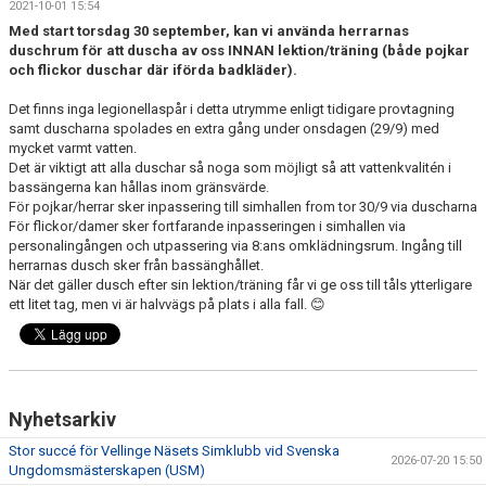
2021-10-01 15:54
DOKUMENT
Med start torsdag 30 september, kan vi använda herrarnas
duschrum för att duscha av oss INNAN lektion/träning (både pojkar
och flickor duschar där iförda badkläder).
Det finns inga legionellaspår i detta utrymme enligt tidigare provtagning
samt duscharna spolades en extra gång under onsdagen (29/9) med
mycket varmt vatten.
Det är viktigt att alla duschar så noga som möjligt så att vattenkvalitén i
bassängerna kan hållas inom gränsvärde.
För pojkar/herrar sker inpassering till simhallen from tor 30/9 via duscharna
För flickor/damer sker fortfarande inpasseringen i simhallen via
personalingången och utpassering via 8:ans omklädningsrum. Ingång till
herrarnas dusch sker från bassänghållet.
När det gäller dusch efter sin lektion/träning får vi ge oss till tåls ytterligare
ett litet tag, men vi är halvvägs på plats i alla fall. 😊
Nyhetsarkiv
Stor succé för Vellinge Näsets Simklubb vid Svenska
2026-07-20 15:50
Ungdomsmästerskapen (USM)