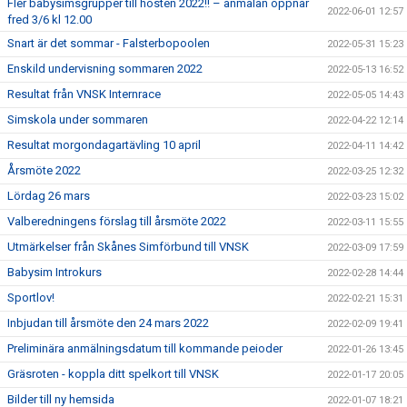
Fler babysimsgrupper till hösten 2022!! – anmälan öppnar
2022-06-01 12:57
fred 3/6 kl 12.00
Snart är det sommar - Falsterbopoolen
2022-05-31 15:23
Enskild undervisning sommaren 2022
2022-05-13 16:52
Resultat från VNSK Internrace
2022-05-05 14:43
Simskola under sommaren
2022-04-22 12:14
Resultat morgondagartävling 10 april
2022-04-11 14:42
Årsmöte 2022
2022-03-25 12:32
Lördag 26 mars
2022-03-23 15:02
Valberedningens förslag till årsmöte 2022
2022-03-11 15:55
Utmärkelser från Skånes Simförbund till VNSK
2022-03-09 17:59
Babysim Introkurs
2022-02-28 14:44
Sportlov!
2022-02-21 15:31
Inbjudan till årsmöte den 24 mars 2022
2022-02-09 19:41
Preliminära anmälningsdatum till kommande peioder
2022-01-26 13:45
Gräsroten - koppla ditt spelkort till VNSK
2022-01-17 20:05
Bilder till ny hemsida
2022-01-07 18:21