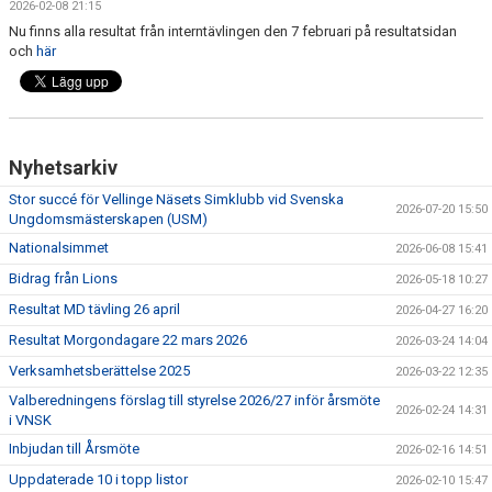
2026-02-08 21:15
DOKUMENT
Nu finns alla resultat från interntävlingen den 7 februari på resultatsidan
och
här
Nyhetsarkiv
Stor succé för Vellinge Näsets Simklubb vid Svenska
2026-07-20 15:50
Ungdomsmästerskapen (USM)
Nationalsimmet
2026-06-08 15:41
Bidrag från Lions
2026-05-18 10:27
Resultat MD tävling 26 april
2026-04-27 16:20
Resultat Morgondagare 22 mars 2026
2026-03-24 14:04
Verksamhetsberättelse 2025
2026-03-22 12:35
Valberedningens förslag till styrelse 2026/27 inför årsmöte
2026-02-24 14:31
i VNSK
Inbjudan till Årsmöte
2026-02-16 14:51
Uppdaterade 10 i topp listor
2026-02-10 15:47