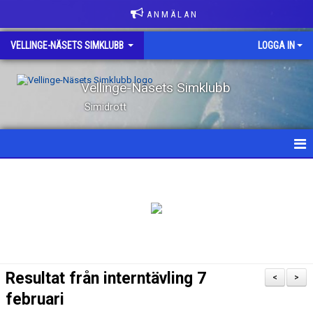
A N M Ä L A N
VELLINGE-NÄSETS SIMKLUBB
LOGGA IN
Vellinge-Näsets Simklubb
Simidrott
HEM
NYHETER
OM KLUBBEN
KONTAKT
Resultat från interntävling 7
<
>
KLUBBKLÄDER
februari