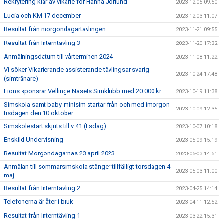
Rekrytering klar av vikarie för Hanna Jörlund
2023-12-05 09:50
Lucia och KM 17 december
2023-12-03 11:07
Resultat från morgondagartävlingen
2023-11-21 09:55
Resultat från Interntävling 3
2023-11-20 17:32
Anmälningsdatum till vårterminen 2024
2023-11-08 11:22
Vi söker Vikarierande assisterande tävlingsansvarig
2023-10-24 17:48
(simtränare)
Lions sponsrar Vellinge Näsets Simklubb med 20.000 kr
2023-10-19 11:38
Simskola samt baby-minisim startar från och med imorgon
2023-10-09 12:35
tisdagen den 10 oktober
Simskolestart skjuts till v 41 (tisdag)
2023-10-07 10:18
Enskild Undervisning
2023-05-09 15:19
Resultat Morgondagarnas 23 april 2023
2023-05-03 14:51
Anmälan till sommarsimskola stänger tillfälligt torsdagen 4
2023-05-03 11:00
maj
Resultat från Interntävling 2
2023-04-25 14:14
Telefonerna är åter i bruk
2023-04-11 12:52
Resultat från Interntävling 1
2023-03-22 15:31