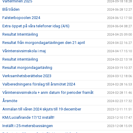
Vårterminen 2025
2024-09-18 18:28
Blå tråden
2024-06-28 12:27
Falsterbopoolen 2024
2024-06-12 17:50
Extra öppet på våra telefoner idag (4/6)
2024-06-04 08:27
Resultat Interntävling
2024-04-25 09:00
Resultat från morgondagartävlingen den 21 april
2024-04-22 16:27
Vårintensivsimskola i maj
2024-04-17 15:10
Resultat interntävling
2024-03-22 13:18
Resultat morgondagartävling
2024-03-19 10:37
Verksamhetsberättelse 2023
2024-03-12 18:06
Valberedningens förslag till årsmötet 2024
2024-02-28 16:53
Vårintensivsimskola + anm datum för perioder framåt
2024-02-28 11:46
Årsmöte
2024-02-23 17:32
Anmälan till våren 2024 skjuts till 19 december
2023-12-11 11:51
KM/Luciafirande 17/12 inställt!
2023-12-10 17:47
Inställt i 25-metersbassängen
2023-12-08 15:09