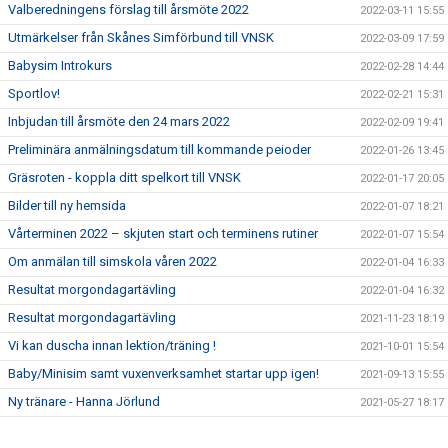
Valberedningens förslag till årsmöte 2022
2022-03-11 15:55
Utmärkelser från Skånes Simförbund till VNSK
2022-03-09 17:59
Babysim Introkurs
2022-02-28 14:44
Sportlov!
2022-02-21 15:31
Inbjudan till årsmöte den 24 mars 2022
2022-02-09 19:41
Preliminära anmälningsdatum till kommande peioder
2022-01-26 13:45
Gräsroten - koppla ditt spelkort till VNSK
2022-01-17 20:05
Bilder till ny hemsida
2022-01-07 18:21
Vårterminen 2022 – skjuten start och terminens rutiner
2022-01-07 15:54
Om anmälan till simskola våren 2022
2022-01-04 16:33
Resultat morgondagartävling
2022-01-04 16:32
Resultat morgondagartävling
2021-11-23 18:19
Vi kan duscha innan lektion/träning !
2021-10-01 15:54
Baby/Minisim samt vuxenverksamhet startar upp igen!
2021-09-13 15:55
Ny tränare - Hanna Jörlund
2021-05-27 18:17
Sparbanksstiftelsen
2021-05-17 18:15