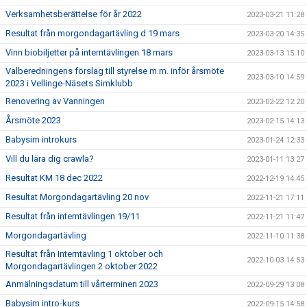
Verksamhetsberättelse för år 2022
2023-03-21 11:28
Resultat från morgondagartävling d 19 mars
2023-03-20 14:35
Vinn biobiljetter på interntävlingen 18 mars
2023-03-13 15:10
Valberedningens förslag till styrelse m.m. inför årsmöte
2023-03-10 14:59
2023 i Vellinge-Näsets Simklubb
Renovering av Vanningen
2023-02-22 12:20
Årsmöte 2023
2023-02-15 14:13
Babysim introkurs
2023-01-24 12:33
Vill du lära dig crawla?
2023-01-11 13:27
Resultat KM 18 dec 2022
2022-12-19 14:45
Resultat Morgondagartävling 20 nov
2022-11-21 17:11
Resultat från interntävlingen 19/11
2022-11-21 11:47
Morgondagartävling
2022-11-10 11:38
Resultat från Interntävling 1 oktober och
2022-10-03 14:53
Morgondagartävlingen 2 oktober 2022
Anmälningsdatum till vårterminen 2023
2022-09-29 13:08
Babysim intro-kurs
2022-09-15 14:58