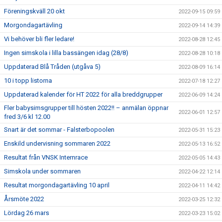
Föreningskväll 20 okt
2022-09-15 09:59
Morgondagartävling
2022-09-14 14:39
Vi behöver bli fler ledare!
2022-08-28 12:45
Ingen simskola i lilla bassängen idag (28/8)
2022-08-28 10:18
Uppdaterad Blå Tråden (utgåva 5)
2022-08-09 16:14
10 i topp listorna
2022-07-18 12:27
Uppdaterad kalender för HT 2022 för alla breddgrupper
2022-06-09 14:24
Fler babysimsgrupper till hösten 2022!! – anmälan öppnar
2022-06-01 12:57
fred 3/6 kl 12.00
Snart är det sommar - Falsterbopoolen
2022-05-31 15:23
Enskild undervisning sommaren 2022
2022-05-13 16:52
Resultat från VNSK Internrace
2022-05-05 14:43
Simskola under sommaren
2022-04-22 12:14
Resultat morgondagartävling 10 april
2022-04-11 14:42
Årsmöte 2022
2022-03-25 12:32
Lördag 26 mars
2022-03-23 15:02