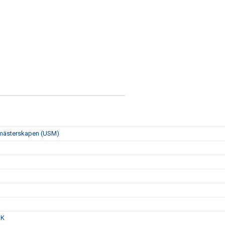
smästerskapen (USM)
SK