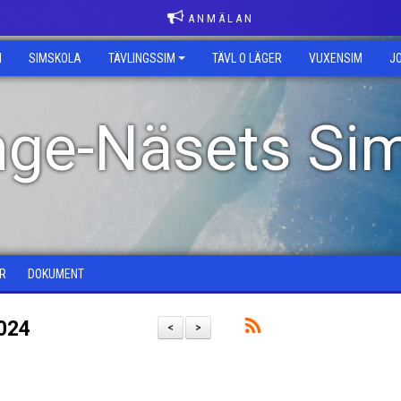
A N M Ä L A N
M
SIMSKOLA
TÄVLINGSSIM
TÄVL O LÄGER
VUXENSIM
J
inge-Näsets Si
R
DOKUMENT
2024
<
>