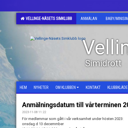
VELLINGE-NÄSETS SIMKLUBB
ANMÄLAN
BABY/MINISI
Vell
Simidrott
HEM
NYHETER
OM KLUBBEN
KONTAKT
KLUBBKLÄDE
Anmälningsdatum till vårterminen 
2023-11-08 11:22
För medlemmar som gått i vår verksamhet under hösten 2023:
onsdag d 13 decemmber