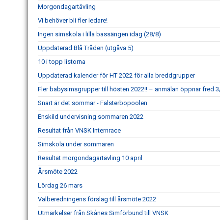
Morgondagartävling
Vi behöver bli fler ledare!
Ingen simskola i lilla bassängen idag (28/8)
Uppdaterad Blå Tråden (utgåva 5)
10 i topp listorna
Uppdaterad kalender för HT 2022 för alla breddgrupper
Fler babysimsgrupper till hösten 2022!! – anmälan öppnar fred 3/
Snart är det sommar - Falsterbopoolen
Enskild undervisning sommaren 2022
Resultat från VNSK Internrace
Simskola under sommaren
Resultat morgondagartävling 10 april
Årsmöte 2022
Lördag 26 mars
Valberedningens förslag till årsmöte 2022
Utmärkelser från Skånes Simförbund till VNSK