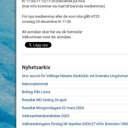
Kl 11:00/11:15/11:30 beroende på nivå
(mer info kommer via mail till berörda medlemmar)
För nya medlemmar eller de som inte gått HT23
onsdag 20 december kl 11.00
All anmälan sker här via vår hemsida!
Välkommen med din anmälan.
Nyhetsarkiv
Stor succé för Vellinge Näsets Simklubb vid Svenska Ungdom
Nationalsimmet
Bidrag från Lions
Resultat MD tävling 26 april
Resultat Morgondagare 22 mars 2026
Verksamhetsberättelse 2025
Valberedningens förslag till styrelse 2026/27 inför årsmöte i VN