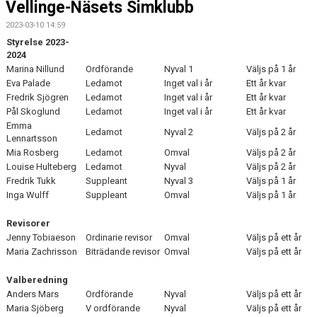
Vellinge-Näsets Simklubb
DOKUMENT
2023-03-10 14:59
Styrelse 2023-
2024
Marina Nillund
Ordförande
Nyval 1
Väljs på 1 år
Eva Palade
Ledamot
Inget val i år
Ett år kvar
Fredrik Sjögren
Ledamot
Inget val i år
Ett år kvar
Pål Skoglund
Ledamot
Inget val i år
Ett år kvar
Emma
Ledamot
Nyval 2
Väljs på 2 år
Lennartsson
Mia Rosberg
Ledamot
Omval
Väljs på 2 år
Louise Hulteberg
Ledamot
Nyval
Väljs på 2 år
Fredrik Tukk
Suppleant
Nyval 3
Väljs på 1 år
Inga Wulff
Suppleant
Omval
Väljs på 1 år
Revisorer
Jenny Tobiaeson
Ordinarie revisor
Omval
Väljs på ett år
Maria Zachrisson
Biträdande revisor
Omval
Väljs på ett år
Valberedning
Anders Mars
Ordförande
Nyval
Väljs på ett år
Maria Sjöberg
V ordförande
Nyval
Väljs på ett år