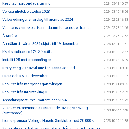
Resultat morgondagartävling
2024-03-19 10:37
Verksamhetsberättelse 2023
2024-03-12 18:06
Valberedningens förslag till årsmötet 2024
2024-02-28 16:53
Vårintensivsimskola + anm datum för perioder framåt
2024-02-28 11:46
Årsmöte
2024-02-23 17:32
Anmälan till våren 2024 skjuts till 19 december
2023-12-11 11:51
KM/Luciafirande 17/12 inställt!
2023-12-10 17:47
Inställt i 25-metersbassängen
2023-12-08 15:09
Rekrytering klar av vikarie för Hanna Jörlund
2023-12-05 09:50
Lucia och KM 17 december
2023-12-03 11:07
Resultat från morgondagartävlingen
2023-11-21 09:55
Resultat från Interntävling 3
2023-11-20 17:32
Anmälningsdatum till vårterminen 2024
2023-11-08 11:22
Vi söker Vikarierande assisterande tävlingsansvarig
2023-10-24 17:48
(simtränare)
Lions sponsrar Vellinge Näsets Simklubb med 20.000 kr
2023-10-19 11:38
Simskola samt baby-minisim startar från och med imorgon