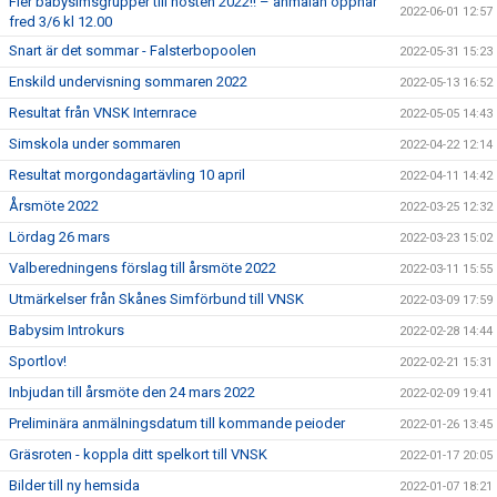
Fler babysimsgrupper till hösten 2022!! – anmälan öppnar
2022-06-01 12:57
fred 3/6 kl 12.00
Snart är det sommar - Falsterbopoolen
2022-05-31 15:23
Enskild undervisning sommaren 2022
2022-05-13 16:52
Resultat från VNSK Internrace
2022-05-05 14:43
Simskola under sommaren
2022-04-22 12:14
Resultat morgondagartävling 10 april
2022-04-11 14:42
Årsmöte 2022
2022-03-25 12:32
Lördag 26 mars
2022-03-23 15:02
Valberedningens förslag till årsmöte 2022
2022-03-11 15:55
Utmärkelser från Skånes Simförbund till VNSK
2022-03-09 17:59
Babysim Introkurs
2022-02-28 14:44
Sportlov!
2022-02-21 15:31
Inbjudan till årsmöte den 24 mars 2022
2022-02-09 19:41
Preliminära anmälningsdatum till kommande peioder
2022-01-26 13:45
Gräsroten - koppla ditt spelkort till VNSK
2022-01-17 20:05
Bilder till ny hemsida
2022-01-07 18:21