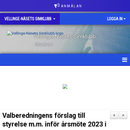
A N M Ä L A N
VELLINGE-NÄSETS SIMKLUBB
LOGGA IN
Vellinge-Näsets Simklubb
Simidrott
HEM
NYHETER
OM KLUBBEN
KONTAKT
Valberedningens förslag till
<
>
KLUBBKLÄDER
styrelse m.m. inför årsmöte 2023 i