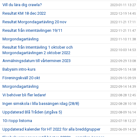
Vill du lära dig crawla?
2023-01-11 13:27
Resultat KM 18 dec 2022
2022-12-19 14:45
Resultat Morgondagartävling 20 nov
2022-11-21 17:11
Resultat från interntävlingen 19/11
2022-11-21 11:47
Morgondagartävling
2022-11-10 11:38
Resultat från Interntävling 1 oktober och
2022-10-03 14:53
Morgondagartävlingen 2 oktober 2022
Anmälningsdatum till vårterminen 2023
2022-09-29 13:08
Babysim intro-kurs
2022-09-15 14:58
Föreningskväll 20 okt
2022-09-15 09:59
Morgondagartävling
2022-09-14 14:39
Vi behöver bli fler ledare!
2022-08-28 12:45
Ingen simskola i lilla bassängen idag (28/8)
2022-08-28 10:18
Uppdaterad Blå Tråden (utgåva 5)
2022-08-09 16:14
10 i topp listorna
2022-07-18 12:27
Uppdaterad kalender för HT 2022 för alla breddgrupper
2022-06-09 14:24