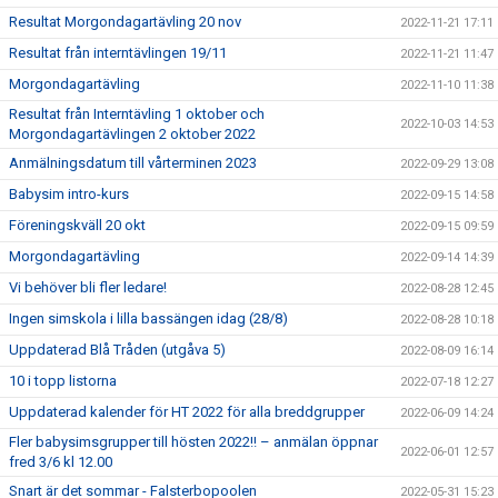
Resultat Morgondagartävling 20 nov
2022-11-21 17:11
Resultat från interntävlingen 19/11
2022-11-21 11:47
Morgondagartävling
2022-11-10 11:38
Resultat från Interntävling 1 oktober och
2022-10-03 14:53
Morgondagartävlingen 2 oktober 2022
Anmälningsdatum till vårterminen 2023
2022-09-29 13:08
Babysim intro-kurs
2022-09-15 14:58
Föreningskväll 20 okt
2022-09-15 09:59
Morgondagartävling
2022-09-14 14:39
Vi behöver bli fler ledare!
2022-08-28 12:45
Ingen simskola i lilla bassängen idag (28/8)
2022-08-28 10:18
Uppdaterad Blå Tråden (utgåva 5)
2022-08-09 16:14
10 i topp listorna
2022-07-18 12:27
Uppdaterad kalender för HT 2022 för alla breddgrupper
2022-06-09 14:24
Fler babysimsgrupper till hösten 2022!! – anmälan öppnar
2022-06-01 12:57
fred 3/6 kl 12.00
Snart är det sommar - Falsterbopoolen
2022-05-31 15:23