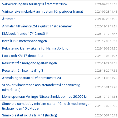
Valberedningens förslag till årsmötet 2024
2024-02-28 16:53
Vårintensivsimskola + anm datum för perioder framåt
2024-02-28 11:46
Årsmöte
2024-02-23 17:32
Anmälan till våren 2024 skjuts till 19 december
2023-12-11 11:51
KM/Luciafirande 17/12 inställt!
2023-12-10 17:47
Inställt i 25-metersbassängen
2023-12-08 15:09
Rekrytering klar av vikarie för Hanna Jörlund
2023-12-05 09:50
Lucia och KM 17 december
2023-12-03 11:07
Resultat från morgondagartävlingen
2023-11-21 09:55
Resultat från Interntävling 3
2023-11-20 17:32
Anmälningsdatum till vårterminen 2024
2023-11-08 11:22
Vi söker Vikarierande assisterande tävlingsansvarig
2023-10-24 17:48
(simtränare)
Lions sponsrar Vellinge Näsets Simklubb med 20.000 kr
2023-10-19 11:38
Simskola samt baby-minisim startar från och med imorgon
2023-10-09 12:35
tisdagen den 10 oktober
Simskolestart skjuts till v 41 (tisdag)
2023-10-07 10:18