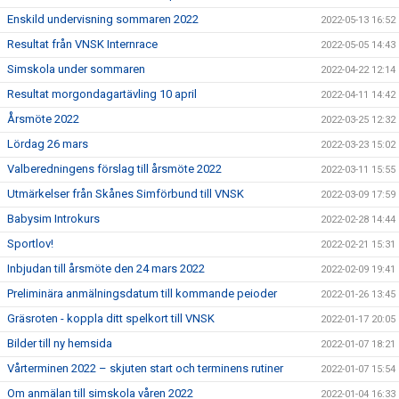
Enskild undervisning sommaren 2022
2022-05-13 16:52
Resultat från VNSK Internrace
2022-05-05 14:43
Simskola under sommaren
2022-04-22 12:14
Resultat morgondagartävling 10 april
2022-04-11 14:42
Årsmöte 2022
2022-03-25 12:32
Lördag 26 mars
2022-03-23 15:02
Valberedningens förslag till årsmöte 2022
2022-03-11 15:55
Utmärkelser från Skånes Simförbund till VNSK
2022-03-09 17:59
Babysim Introkurs
2022-02-28 14:44
Sportlov!
2022-02-21 15:31
Inbjudan till årsmöte den 24 mars 2022
2022-02-09 19:41
Preliminära anmälningsdatum till kommande peioder
2022-01-26 13:45
Gräsroten - koppla ditt spelkort till VNSK
2022-01-17 20:05
Bilder till ny hemsida
2022-01-07 18:21
Vårterminen 2022 – skjuten start och terminens rutiner
2022-01-07 15:54
Om anmälan till simskola våren 2022
2022-01-04 16:33