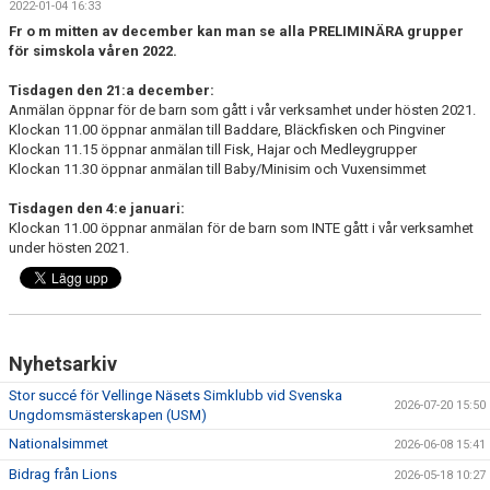
2022-01-04 16:33
DOKUMENT
Fr o m mitten av december kan man se alla PRELIMINÄRA grupper
för simskola våren 2022.
Tisdagen den 21:a december:
Anmälan öppnar för de barn som gått i vår verksamhet under hösten 2021.
Klockan 11.00 öppnar anmälan till Baddare, Bläckfisken och Pingviner
Klockan 11.15 öppnar anmälan till Fisk, Hajar och Medleygrupper
Klockan 11.30 öppnar anmälan till Baby/Minisim och Vuxensimmet
Tisdagen den 4:e januari:
Klockan 11.00 öppnar anmälan för de barn som INTE gått i vår verksamhet
under hösten 2021.
Nyhetsarkiv
Stor succé för Vellinge Näsets Simklubb vid Svenska
2026-07-20 15:50
Ungdomsmästerskapen (USM)
Nationalsimmet
2026-06-08 15:41
Bidrag från Lions
2026-05-18 10:27