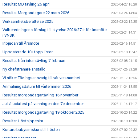
Resultat MD tävling 26 april
2026-04-27 16:20
Resultat Morgondagare 22 mars 2026
2026-03-24 14:04
Verksamhetsberättelse 2025
2026-03-22 12:35
Valberedningens förslag till styrelse 2026/27 inför årsmöte
2026-02-24 14:31
i VNSK
Inbjudan till Årsmöte
2026-02-16 14:51
Uppdaterade 10 i topp listor
2026-02-10 15:47
Resultat från interntävling 7 februari
2026-02-08 21:15
Ny chefstränare anställd
2026-01-26 21:28
Vi söker Tävlingsansvarig till vår verksamhet
2025-12-17 16:56
Anmälningsdatum till vårterminen 2026
2025-11-24 13:55
Resultat morgondagartävling 16 november
2025-11-18 14:08
Jul-/Luciafest på vanningen den 7e december
2025-11-14 17:17
Resultat morgondagartävling 19 oktober 2025
2025-10-20 14:22
Resultat Höstsippesim
2025-10-19 18:00
Kortare babysimskurs till hösten
2025-07-02 09:32