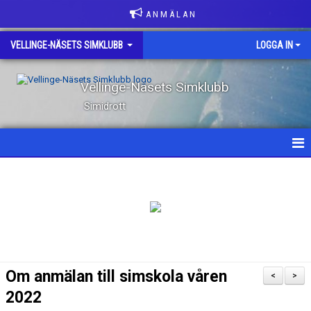
A N M Ä L A N
VELLINGE-NÄSETS SIMKLUBB
LOGGA IN
Vellinge-Näsets Simklubb
Simidrott
HEM
NYHETER
OM KLUBBEN
KONTAKT
Om anmälan till simskola våren
<
>
KLUBBKLÄDER
2022