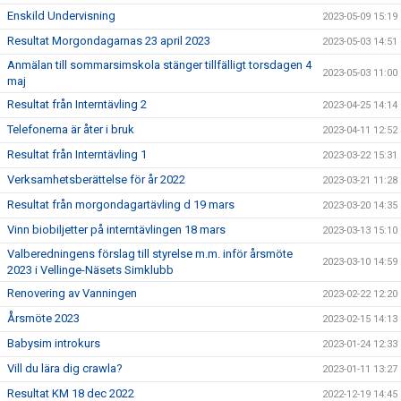
Enskild Undervisning
2023-05-09 15:19
Resultat Morgondagarnas 23 april 2023
2023-05-03 14:51
Anmälan till sommarsimskola stänger tillfälligt torsdagen 4
2023-05-03 11:00
maj
Resultat från Interntävling 2
2023-04-25 14:14
Telefonerna är åter i bruk
2023-04-11 12:52
Resultat från Interntävling 1
2023-03-22 15:31
Verksamhetsberättelse för år 2022
2023-03-21 11:28
Resultat från morgondagartävling d 19 mars
2023-03-20 14:35
Vinn biobiljetter på interntävlingen 18 mars
2023-03-13 15:10
Valberedningens förslag till styrelse m.m. inför årsmöte
2023-03-10 14:59
2023 i Vellinge-Näsets Simklubb
Renovering av Vanningen
2023-02-22 12:20
Årsmöte 2023
2023-02-15 14:13
Babysim introkurs
2023-01-24 12:33
Vill du lära dig crawla?
2023-01-11 13:27
Resultat KM 18 dec 2022
2022-12-19 14:45