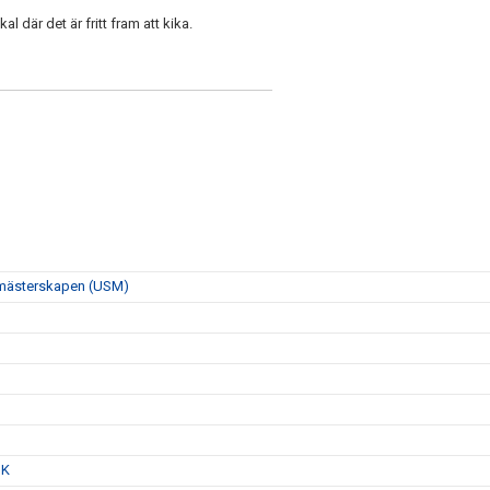
l där det är fritt fram att kika.
smästerskapen (USM)
SK