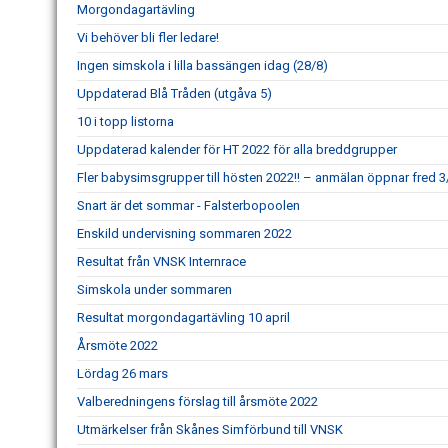
Morgondagartävling
Vi behöver bli fler ledare!
Ingen simskola i lilla bassängen idag (28/8)
Uppdaterad Blå Tråden (utgåva 5)
10 i topp listorna
Uppdaterad kalender för HT 2022 för alla breddgrupper
Fler babysimsgrupper till hösten 2022!! – anmälan öppnar fred 3/
Snart är det sommar - Falsterbopoolen
Enskild undervisning sommaren 2022
Resultat från VNSK Internrace
Simskola under sommaren
Resultat morgondagartävling 10 april
Årsmöte 2022
Lördag 26 mars
Valberedningens förslag till årsmöte 2022
Utmärkelser från Skånes Simförbund till VNSK