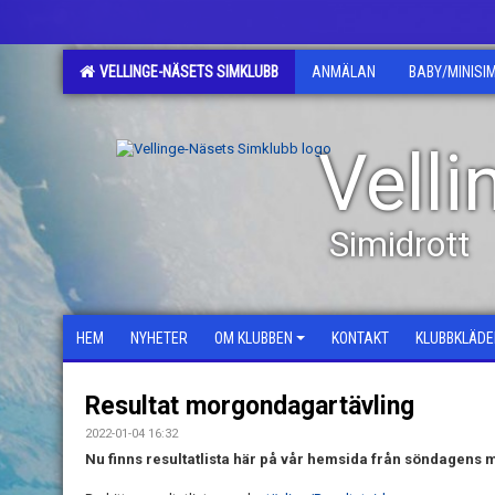
VELLINGE-NÄSETS SIMKLUBB
ANMÄLAN
BABY/MINISI
Vell
Simidrott
HEM
NYHETER
OM KLUBBEN
KONTAKT
KLUBBKLÄDE
Resultat morgondagartävling
2022-01-04 16:32
Nu finns resultatlista här på vår hemsida från söndagens