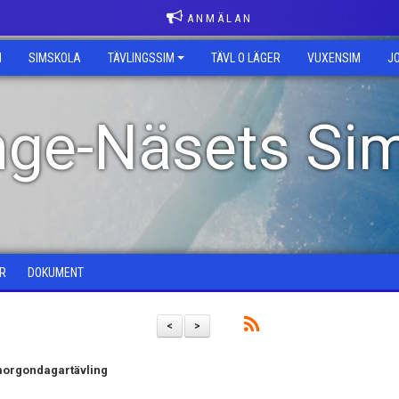
A N M Ä L A N
M
SIMSKOLA
TÄVLINGSSIM
TÄVL O LÄGER
VUXENSIM
J
inge-Näsets Si
R
DOKUMENT
<
>
 morgondagartävling