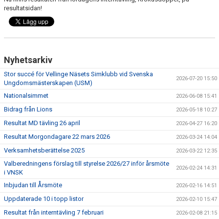
DOKUMENT
resultatsidan!
Nyhetsarkiv
Stor succé för Vellinge Näsets Simklubb vid Svenska
2026-07-20 15:50
Ungdomsmästerskapen (USM)
Nationalsimmet
2026-06-08 15:41
Bidrag från Lions
2026-05-18 10:27
Resultat MD tävling 26 april
2026-04-27 16:20
Resultat Morgondagare 22 mars 2026
2026-03-24 14:04
Verksamhetsberättelse 2025
2026-03-22 12:35
Valberedningens förslag till styrelse 2026/27 inför årsmöte
2026-02-24 14:31
i VNSK
Inbjudan till Årsmöte
2026-02-16 14:51
Uppdaterade 10 i topp listor
2026-02-10 15:47
Resultat från interntävling 7 februari
2026-02-08 21:15