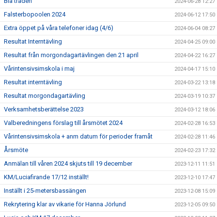
Blå tråden
2024-06-28 12:27
Falsterbopoolen 2024
2024-06-12 17:50
Extra öppet på våra telefoner idag (4/6)
2024-06-04 08:27
Resultat Interntävling
2024-04-25 09:00
Resultat från morgondagartävlingen den 21 april
2024-04-22 16:27
Vårintensivsimskola i maj
2024-04-17 15:10
Resultat interntävling
2024-03-22 13:18
Resultat morgondagartävling
2024-03-19 10:37
Verksamhetsberättelse 2023
2024-03-12 18:06
Valberedningens förslag till årsmötet 2024
2024-02-28 16:53
Vårintensivsimskola + anm datum för perioder framåt
2024-02-28 11:46
Årsmöte
2024-02-23 17:32
Anmälan till våren 2024 skjuts till 19 december
2023-12-11 11:51
KM/Luciafirande 17/12 inställt!
2023-12-10 17:47
Inställt i 25-metersbassängen
2023-12-08 15:09
Rekrytering klar av vikarie för Hanna Jörlund
2023-12-05 09:50