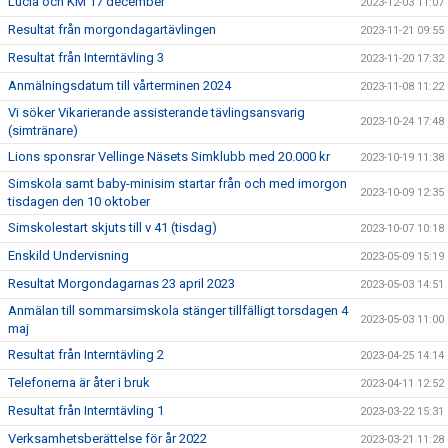
Lucia och KM 17 december
2023-12-03 11:07
Resultat från morgondagartävlingen
2023-11-21 09:55
Resultat från Interntävling 3
2023-11-20 17:32
Anmälningsdatum till vårterminen 2024
2023-11-08 11:22
Vi söker Vikarierande assisterande tävlingsansvarig
2023-10-24 17:48
(simtränare)
Lions sponsrar Vellinge Näsets Simklubb med 20.000 kr
2023-10-19 11:38
Simskola samt baby-minisim startar från och med imorgon
2023-10-09 12:35
tisdagen den 10 oktober
Simskolestart skjuts till v 41 (tisdag)
2023-10-07 10:18
Enskild Undervisning
2023-05-09 15:19
Resultat Morgondagarnas 23 april 2023
2023-05-03 14:51
Anmälan till sommarsimskola stänger tillfälligt torsdagen 4
2023-05-03 11:00
maj
Resultat från Interntävling 2
2023-04-25 14:14
Telefonerna är åter i bruk
2023-04-11 12:52
Resultat från Interntävling 1
2023-03-22 15:31
Verksamhetsberättelse för år 2022
2023-03-21 11:28