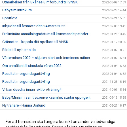
Utmärkelser från Skånes Simförbund till VNSK
2022-03-09 17:59
Babysim Introkurs
2022-02-28 14:44
Sportlov!
2022-02-21 15:31
Inbjudan till årsmöte den 24 mars 2022
2022-02-09 19:41
Preliminära anmälningsdatum till kommande peioder
2022-01-26 13:45
Gräsroten - koppla ditt spelkort till VNSK
2022-01-17 20:05
Bilder till ny hemsida
2022-01-07 18:21
Vårterminen 2022 – skjuten start och terminens rutiner
2022-01-07 15:54
Om anmälan till simskola våren 2022
2022-01-04 16:33
Resultat morgondagartävling
2022-01-04 16:32
Resultat morgondagartävling
2021-11-23 18:19
Vi kan duscha innan lektion/träning !
2021-10-01 15:54
Baby/Minisim samt vuxenverksamhet startar upp igen!
2021-09-13 15:55
Ny tränare - Hanna Jörlund
2021-05-27 18:17
Sparbanksstiftelsen
2021-05-17 18:15
Verksamhetsberättelse för 2020
För att hemsidan ska fungera korrekt använder vi nödvändiga
2021-03-23 18:11