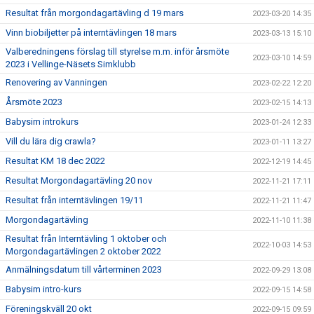
Resultat från morgondagartävling d 19 mars
2023-03-20 14:35
Vinn biobiljetter på interntävlingen 18 mars
2023-03-13 15:10
Valberedningens förslag till styrelse m.m. inför årsmöte
2023-03-10 14:59
2023 i Vellinge-Näsets Simklubb
Renovering av Vanningen
2023-02-22 12:20
Årsmöte 2023
2023-02-15 14:13
Babysim introkurs
2023-01-24 12:33
Vill du lära dig crawla?
2023-01-11 13:27
Resultat KM 18 dec 2022
2022-12-19 14:45
Resultat Morgondagartävling 20 nov
2022-11-21 17:11
Resultat från interntävlingen 19/11
2022-11-21 11:47
Morgondagartävling
2022-11-10 11:38
Resultat från Interntävling 1 oktober och
2022-10-03 14:53
Morgondagartävlingen 2 oktober 2022
Anmälningsdatum till vårterminen 2023
2022-09-29 13:08
Babysim intro-kurs
2022-09-15 14:58
Föreningskväll 20 okt
2022-09-15 09:59