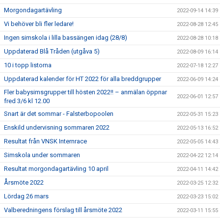
Morgondagartävling
2022-09-14 14:39
Vi behöver bli fler ledare!
2022-08-28 12:45
Ingen simskola i lilla bassängen idag (28/8)
2022-08-28 10:18
Uppdaterad Blå Tråden (utgåva 5)
2022-08-09 16:14
10 i topp listorna
2022-07-18 12:27
Uppdaterad kalender för HT 2022 för alla breddgrupper
2022-06-09 14:24
Fler babysimsgrupper till hösten 2022!! – anmälan öppnar
2022-06-01 12:57
fred 3/6 kl 12.00
Snart är det sommar - Falsterbopoolen
2022-05-31 15:23
Enskild undervisning sommaren 2022
2022-05-13 16:52
Resultat från VNSK Internrace
2022-05-05 14:43
Simskola under sommaren
2022-04-22 12:14
Resultat morgondagartävling 10 april
2022-04-11 14:42
Årsmöte 2022
2022-03-25 12:32
Lördag 26 mars
2022-03-23 15:02
Valberedningens förslag till årsmöte 2022
2022-03-11 15:55